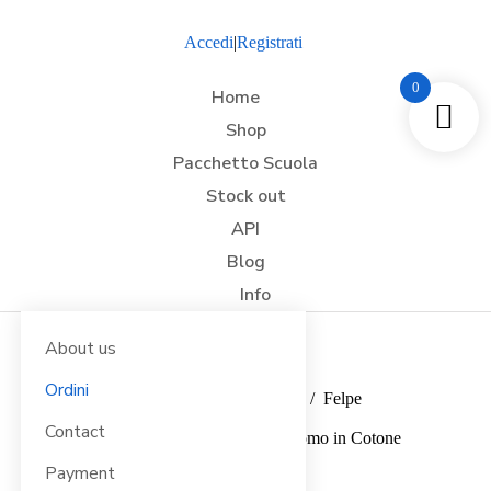
Accedi
|
Registrati
0
Home
Shop
Pacchetto Scuola
Stock out
API
Blog
Info
About us
Ordini
Tu sei qui:
Home
Abbigliamento Vario
Felpe
Felpe full zip
Contact
Felpa Zip Intera Harlem Uomo in Cotone
Payment