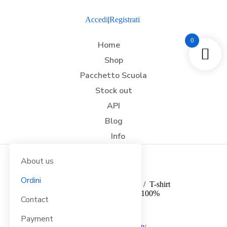
Accedi
|
Registrati
0
Home
Shop
Pacchetto Scuola
Stock out
API
Blog
Info
About us
Ordini
Tu sei qui:
Home
Abbigliamento Vario
T-shirt
T-Shirt Essential in Cotone 100%
Contact
Payment