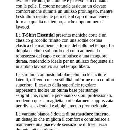
tessuto morbido, traspirante e piacevole al contatto
con la pelle. Il cotone naturale assicura un elevato
comfort anche durante un utilizzo prolungato, mentre
la struttura resistente permette al capo di mantenere
forma e qualità nel tempo, anche dopo numerosi
lavaggi.
La
T-Shirt Essential
presenta maniche corte e un
classico girocollo rifinito con una sottile costina
elastica che mantiene la forma del collo nel tempo. La
doppia cucitura sul bordo del collo aumenta la
robustezza del capo e contribuisce a una maggiore
durata, rendendolo ideale per un utilizzo frequente sia
in ambito lavorativo sia nel tempo libero.
La struttura con busto tubolare elimina le cuciture
laterali, offrendo una vestibilità uniforme e un comfort
superiore. Il tessuto dalla superficie regolare
rappresenta inoltre un’ottima base per stampe
serigrafiche, ricami e personalizzazioni professionali,
rendendo questa maglietta particolarmente apprezzata
per divise aziendali e abbigliamento promozionale.
La variante bianca è dotata di
parasudore interno
,
un dettaglio che migliora il comfort e contribuisce a
mantenere una piacevole sensazione di freschezza
durante tutta la giornata.