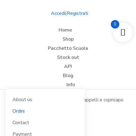
Accedi
|
Registrati
0
Home
Shop
Pacchetto Scuola
Stock out
API
Blog
Info
About us
Tu sei qui:
Home
Abbigliamento Vario
Cappelli e copricapo
Underground
Ordini
Contact
Payment