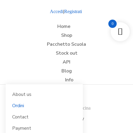
Accedi
|
Registrati
0
Home
Shop
Pacchetto Scuola
Stock out
API
Blog
Info
About us
Ordini
Tu sei qui:
Home
Abbigliamento da Cucina
Giacche maniche corte
Contact
Giacca Chef Lino Blu Navy
Payment