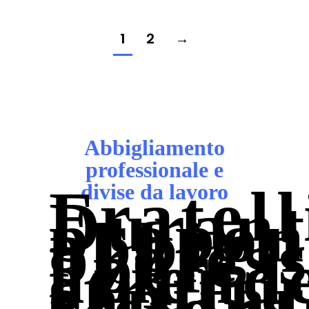
1
2
→
Abbigliamento
professionale e
Fratell
divise da lavoro
Durant
propon
abbigl
profes
per
aziend
struttu
sanitar