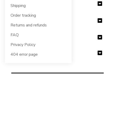
PREZZO €
Shipping
Order tracking
COLORE
Returns and refunds
FAQ
GENERE
Privacy Policy
TAGLIA
404 error page