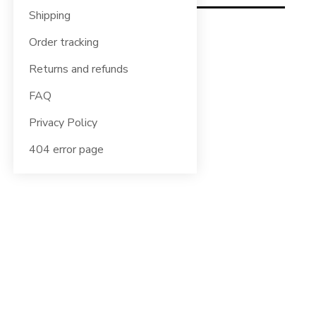
Shipping
Order tracking
Returns and refunds
FAQ
Privacy Policy
404 error page
Fascia Elastica in
Poliestere
Elasticizzato