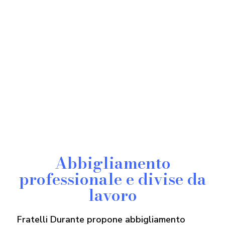
T-shirt super Iconic 195
T
6,45
€
-
10,20
€
Abbigliamento
professionale e divise da
lavoro
Fratelli Durante propone abbigliamento