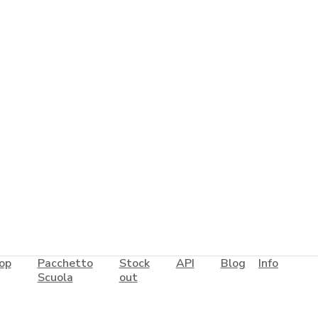
op
Pacchetto
Stock
API
Blog
Info
Scuola
out