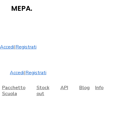
MEPA.
Accedi
|
Registrati
Accedi
|
Registrati
Pacchetto
Stock
API
Blog
Info
Scuola
out