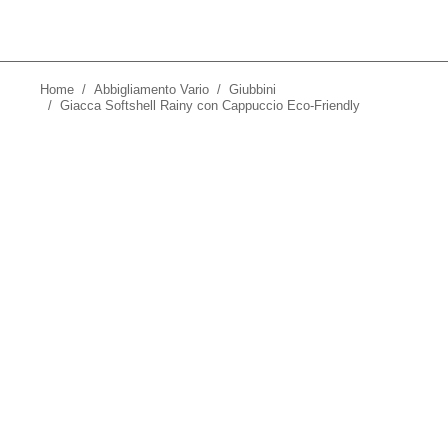
Home
Abbigliamento Vario
Giubbini
Tu sei qui:
Giacca Softshell Rainy con Cappuccio Eco-Friendly