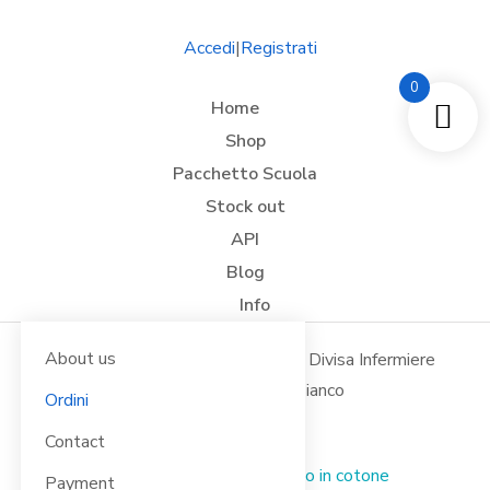
Accedi
|
Registrati
0
Home
Shop
Pacchetto Scuola
Stock out
API
Blog
Info
About us
Tu sei qui:
Home
Abbigliamento Medico
Divisa Infermiere
Pantalone da Cucina Coulisse Bianco
Ordini
Contact
Payment