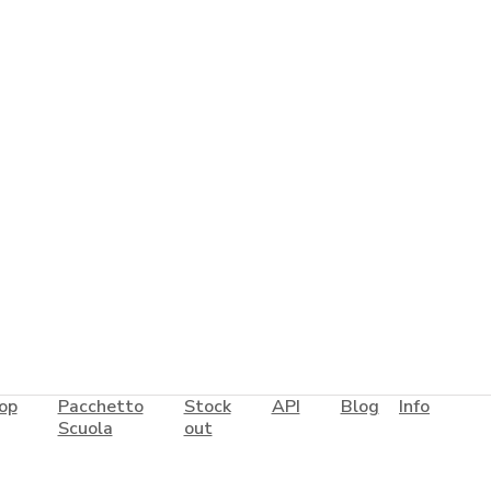
op
Pacchetto
Stock
API
Blog
Info
Scuola
out