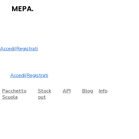
MEPA.
Accedi
|
Registrati
Accedi
|
Registrati
Pacchetto
Stock
API
Blog
Info
Scuola
out