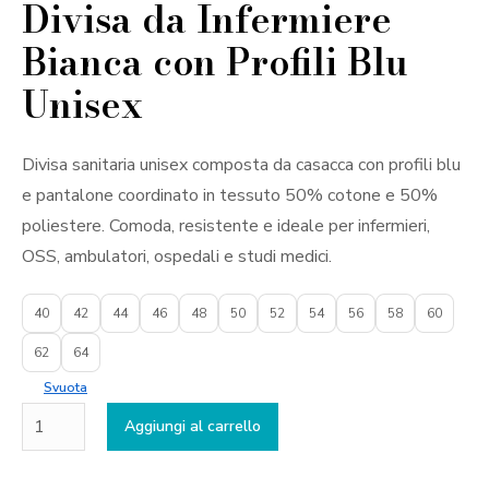
Divisa da Infermiere
Bianca con Profili Blu
Unisex
Divisa sanitaria unisex composta da casacca con profili blu
e pantalone coordinato in tessuto 50% cotone e 50%
poliestere. Comoda, resistente e ideale per infermieri,
OSS, ambulatori, ospedali e studi medici.
40
42
44
46
48
50
52
54
56
58
60
62
64
Svuota
Divisa
Aggiungi al carrello
da
Infermiere